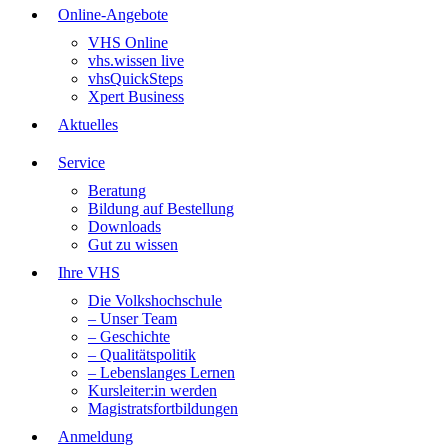
Online-Angebote
VHS Online
vhs.wissen live
vhsQuickSteps
Xpert Business
Aktuelles
Service
Beratung
Bildung auf Bestellung
Downloads
Gut zu wissen
Ihre VHS
Die Volkshochschule
– Unser Team
– Geschichte
– Qualitätspolitik
– Lebenslanges Lernen
Kursleiter:in werden
Magistratsfortbildungen
Anmeldung