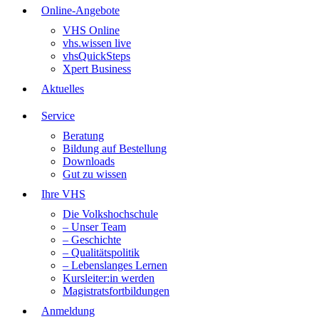
Online-Angebote
VHS Online
vhs.wissen live
vhsQuickSteps
Xpert Business
Aktuelles
Service
Beratung
Bildung auf Bestellung
Downloads
Gut zu wissen
Ihre VHS
Die Volkshochschule
– Unser Team
– Geschichte
– Qualitätspolitik
– Lebenslanges Lernen
Kursleiter:in werden
Magistratsfortbildungen
Anmeldung