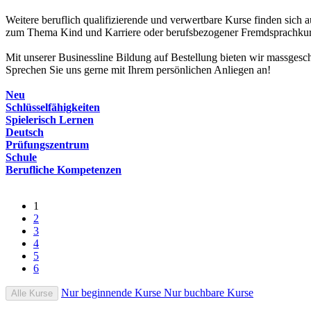
Weitere beruflich qualifizierende und verwertbare Kurse finden sic
zum Thema Kind und Karriere oder berufsbezogener Fremdsprachkurse
Mit unserer Businessline Bildung auf Bestellung bieten wir massgesch
Sprechen Sie uns gerne mit Ihrem persönlichen Anliegen an!
Neu
Schlüsselfähigkeiten
Spielerisch Lernen
Deutsch
Prüfungszentrum
Schule
Berufliche Kompetenzen
1
2
3
4
5
6
Nur beginnende Kurse
Nur buchbare Kurse
Alle Kurse