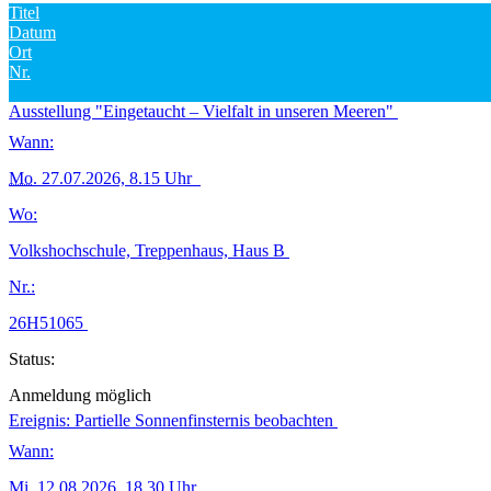
Titel
Datum
Ort
Nr.
Ausstellung "Eingetaucht – Vielfalt in unseren Meeren"
Wann:
Mo.
27.07.2026, 8.15 Uhr
Wo:
Volkshochschule, Treppenhaus, Haus B
Nr.:
26H51065
Status:
Anmeldung möglich
Ereignis: Partielle Sonnenfinsternis beobachten
Wann:
Mi.
12.08.2026, 18.30 Uhr