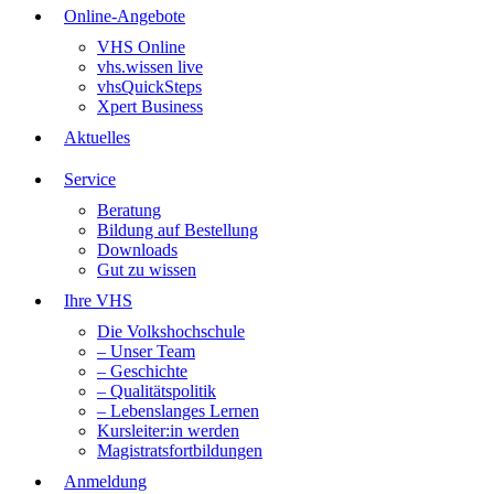
Online-Angebote
VHS Online
vhs.wissen live
vhsQuickSteps
Xpert Business
Aktuelles
Service
Beratung
Bildung auf Bestellung
Downloads
Gut zu wissen
Ihre VHS
Die Volkshochschule
– Unser Team
– Geschichte
– Qualitätspolitik
– Lebenslanges Lernen
Kursleiter:in werden
Magistratsfortbildungen
Anmeldung