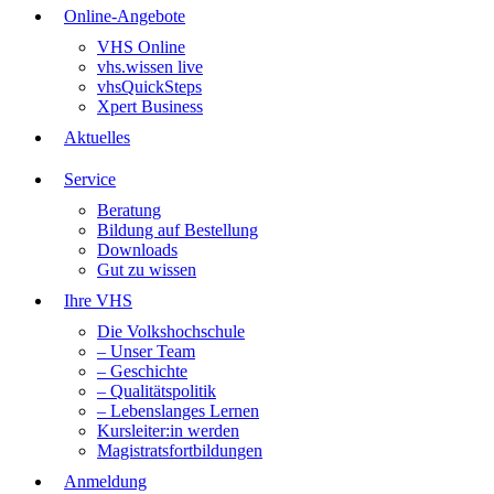
Online-Angebote
VHS Online
vhs.wissen live
vhsQuickSteps
Xpert Business
Aktuelles
Service
Beratung
Bildung auf Bestellung
Downloads
Gut zu wissen
Ihre VHS
Die Volkshochschule
– Unser Team
– Geschichte
– Qualitätspolitik
– Lebenslanges Lernen
Kursleiter:in werden
Magistratsfortbildungen
Anmeldung