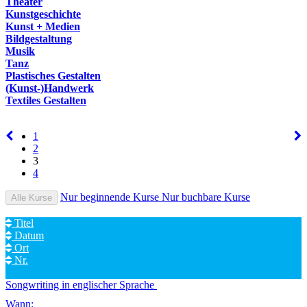
Theater
Kunstgeschichte
Kunst + Medien
Bildgestaltung
Musik
Tanz
Plastisches Gestalten
(Kunst-)Handwerk
Textiles Gestalten
1
2
3
4
Nur beginnende Kurse
Nur buchbare Kurse
Alle Kurse
Titel
Datum
Ort
Nr.
Songwriting in englischer Sprache
Wann: