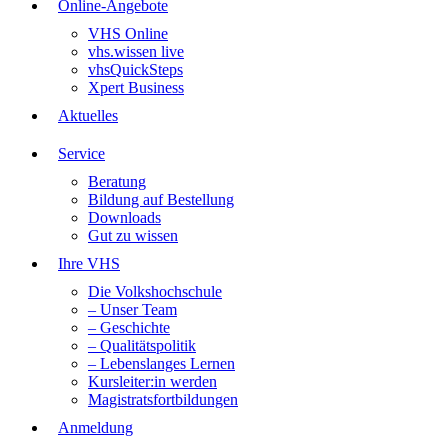
Online-Angebote
VHS Online
vhs.wissen live
vhsQuickSteps
Xpert Business
Aktuelles
Service
Beratung
Bildung auf Bestellung
Downloads
Gut zu wissen
Ihre VHS
Die Volkshochschule
– Unser Team
– Geschichte
– Qualitätspolitik
– Lebenslanges Lernen
Kursleiter:in werden
Magistratsfortbildungen
Anmeldung