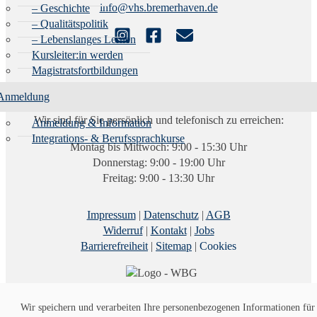
info@vhs.bremerhaven.de
– Geschichte
– Qualitätspolitik
– Lebenslanges Lernen
Kursleiter:in werden
Magistratsfortbildungen
Öffnungszeiten der Info & Anmeldung:
Anmeldung
Wir sind für Sie persönlich und telefonisch zu erreichen:
Anmeldung & Information
Integrations- & Berufssprachkurse
Montag bis Mittwoch: 9:00 - 15:30 Uhr
Donnerstag: 9:00 - 19:00 Uhr
Freitag: 9:00 - 13:30 Uhr
Impressum
|
Datenschutz
|
AGB
Widerruf
|
Kontakt
|
Jobs
Barrierefreiheit
|
Sitemap
|
Cookies
Wir speichern und verarbeiten Ihre personenbezogenen Informationen für