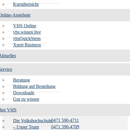
Kursübersicht
Online-Angebote
VHS Online
vhs.wissen live
vhsQuickSteps
Xpert Business
Aktuelles
Service
Beratung
Bildung auf Bestellung
Volkshochschule Bremerhaven
Downloads
Gut zu wissen
Lloydstraße 15
27568 Bremerhaven
Ihre VHS
0471 590-4711
Die Volkshochschule
0471 590-4709
– Unser Team