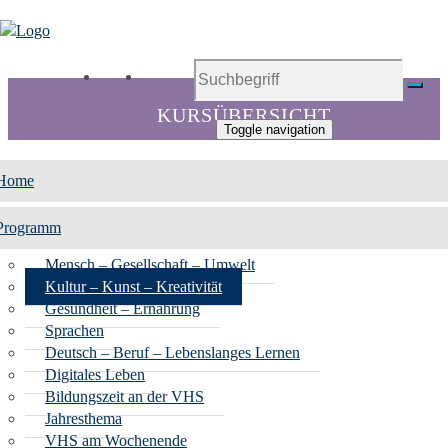
Toggle navigation
Home
Programm
Mensch – Gesellschaft – Umwelt
Kultur – Kunst – Kreativität
Gesundheit – Ernährung
Sprachen
Deutsch – Beruf – Lebenslanges Lernen
Digitales Leben
Bildungszeit an der VHS
Jahresthema
VHS am Wochenende