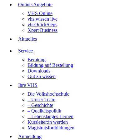
Online-Angebote
VHS Online
vhs.wissen live
vhsQuickSteps
Xpert Business
Aktuelles
Service
Beratung
Bildung auf Bestellung
Downloads
Gut zu wissen
Ihre VHS
Die Volkshochschule
– Unser Team
– Geschichte
– Qualitätspolitik
– Lebenslanges Lernen
Kursleiter:in werden
Magistratsfortbildungen
Anmeldung