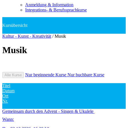
Anmeldung & Information
Integrations- & Berufssprachkurse
Kultur - Kunst - Kreativität
/
Musik
Musik
Nur beginnende Kurse
Nur buchbare Kurse
Alle Kurse
Titel
Datum
Ort
Nr.
Gemeinsam durch den Advent - Singen & Ukulele
Wann: