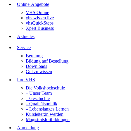
Online-Angebote
VHS Online
vhs.wissen live
vhsQuickSteps
Xpert Business
Aktuelles
Service
Beratung
Bildung auf Bestellung
Downloads
Gut zu wissen
Ihre VHS
Die Volkshochschule
– Unser Team
– Geschichte
– Qualitätspolitik
– Lebenslanges Lernen
Kursleiter:in werden
Magistratsfortbildungen
Anmeldung