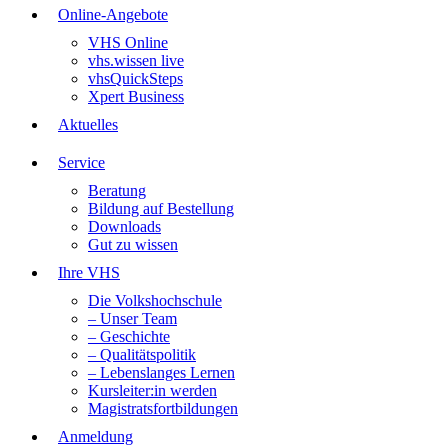
Online-Angebote
VHS Online
vhs.wissen live
vhsQuickSteps
Xpert Business
Aktuelles
Service
Beratung
Bildung auf Bestellung
Downloads
Gut zu wissen
Ihre VHS
Die Volkshochschule
– Unser Team
– Geschichte
– Qualitätspolitik
– Lebenslanges Lernen
Kursleiter:in werden
Magistratsfortbildungen
Anmeldung