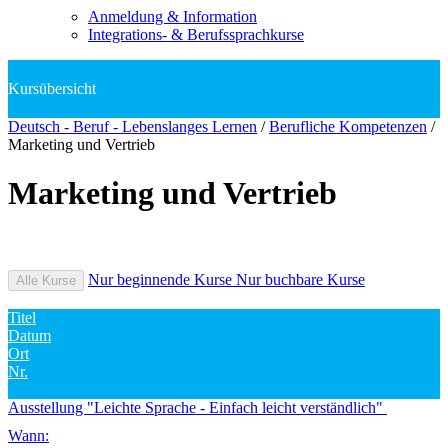
Anmeldung & Information
Integrations- & Berufssprachkurse
Deutsch - Beruf - Lebenslanges Lernen
/
Berufliche Kompetenzen
/
Marketing und Vertrieb
Marketing und Vertrieb
Nur beginnende Kurse
Nur buchbare Kurse
Alle Kurse
Titel
Datum
Ort
Nr.
Ausstellung "Leichte Sprache - Einfach leicht verständlich"
Wann: