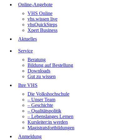
Online-Angebote
VHS Online
vhs.wissen live
vhsQuickSteps
Xpert Business
Aktuelles
Service
Beratung
Bildung auf Bestellung
Downloads
Gut zu wissen
Ihre VHS
Die Volkshochschule
– Unser Team
– Geschichte
– Qualitätspolitik
– Lebenslanges Lernen
Kursleiter:in werden
Magistratsfortbildungen
Anmeldung