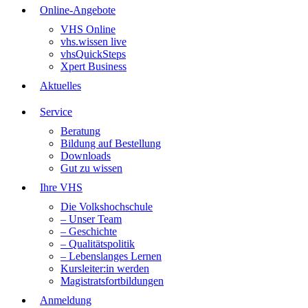
Online-Angebote
VHS Online
vhs.wissen live
vhsQuickSteps
Xpert Business
Aktuelles
Service
Beratung
Bildung auf Bestellung
Downloads
Gut zu wissen
Ihre VHS
Die Volkshochschule
– Unser Team
– Geschichte
– Qualitätspolitik
– Lebenslanges Lernen
Kursleiter:in werden
Magistratsfortbildungen
Anmeldung