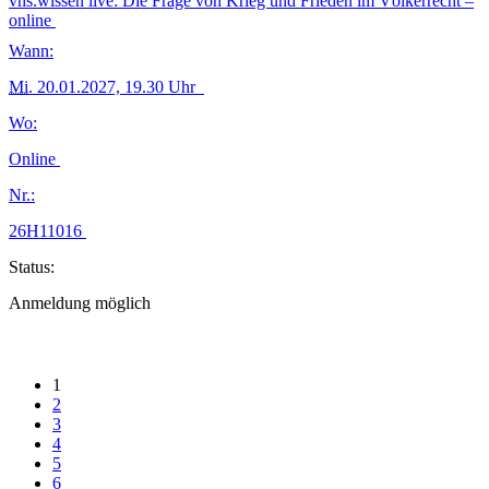
vhs.wissen live: Die Frage von Krieg und Frieden im Völkerrecht –
online
Wann:
Mi.
20.01.2027, 19.30 Uhr
Wo:
Online
Nr.:
26H11016
Status:
Anmeldung möglich
1
2
3
4
5
6