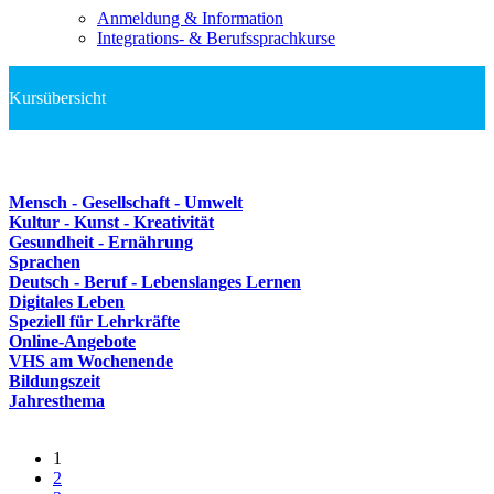
Anmeldung & Information
Integrations- & Berufssprachkurse
Mensch - Gesellschaft - Umwelt
Kultur - Kunst - Kreativität
Gesundheit - Ernährung
Sprachen
Deutsch - Beruf - Lebenslanges Lernen
Digitales Leben
Speziell für Lehrkräfte
Online-Angebote
VHS am Wochenende
Bildungszeit
Jahresthema
1
2