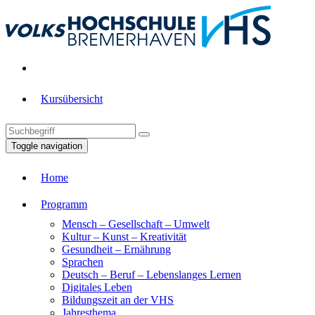
Kursübersicht
Toggle navigation
Home
Programm
Mensch – Gesellschaft – Umwelt
Kultur – Kunst – Kreativität
Gesundheit – Ernährung
Sprachen
Deutsch – Beruf – Lebenslanges Lernen
Digitales Leben
Bildungszeit an der VHS
Jahresthema