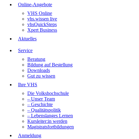
Online-Angebote
VHS Online
vhs.wissen live
vhsQuickSteps
Xpert Business
Aktuelles
Service
Beratung
Bildung auf Bestellung
Downloads
Gut zu wissen
Ihre VHS
Die Volkshochschule
– Unser Team
– Geschichte
– Qualitätspolitik
– Lebenslanges Lernen
Kursleiter:in werden
Magistratsfortbildungen
Anmeldung