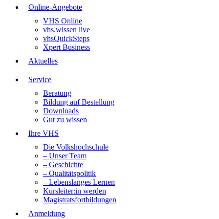
Online-Angebote
VHS Online
vhs.wissen live
vhsQuickSteps
Xpert Business
Aktuelles
Service
Beratung
Bildung auf Bestellung
Downloads
Gut zu wissen
Ihre VHS
Die Volkshochschule
– Unser Team
– Geschichte
– Qualitätspolitik
– Lebenslanges Lernen
Kursleiter:in werden
Magistratsfortbildungen
Anmeldung