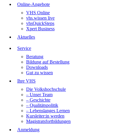
Online-Angebote
VHS Online
vhs.wissen live
vhsQuickSteps
Xpert Business
Aktuelles
Service
Beratung
Bildung auf Bestellung
Downloads
Gut zu wissen
Ihre VHS
Die Volkshochschule
– Unser Team
– Geschichte
– Qualitätspolitik
– Lebenslanges Lernen
Kursleiter:in werden
Magistratsfortbildungen
Anmeldung