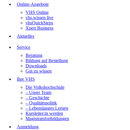
Online-Angebote
VHS Online
vhs.wissen live
vhsQuickSteps
Xpert Business
Aktuelles
Service
Beratung
Bildung auf Bestellung
Downloads
Gut zu wissen
Ihre VHS
Die Volkshochschule
– Unser Team
– Geschichte
– Qualitätspolitik
– Lebenslanges Lernen
Kursleiter:in werden
Magistratsfortbildungen
Anmeldung