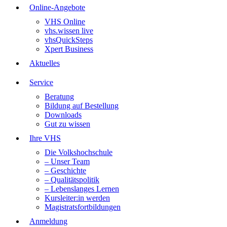
Online-Angebote
VHS Online
vhs.wissen live
vhsQuickSteps
Xpert Business
Aktuelles
Service
Beratung
Bildung auf Bestellung
Downloads
Gut zu wissen
Ihre VHS
Die Volkshochschule
– Unser Team
– Geschichte
– Qualitätspolitik
– Lebenslanges Lernen
Kursleiter:in werden
Magistratsfortbildungen
Anmeldung