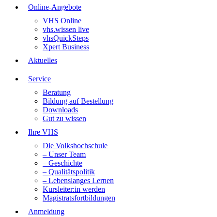
Online-Angebote
VHS Online
vhs.wissen live
vhsQuickSteps
Xpert Business
Aktuelles
Service
Beratung
Bildung auf Bestellung
Downloads
Gut zu wissen
Ihre VHS
Die Volkshochschule
– Unser Team
– Geschichte
– Qualitätspolitik
– Lebenslanges Lernen
Kursleiter:in werden
Magistratsfortbildungen
Anmeldung