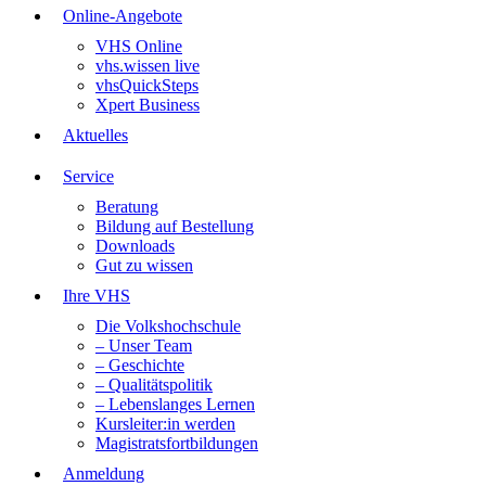
Online-Angebote
VHS Online
vhs.wissen live
vhsQuickSteps
Xpert Business
Aktuelles
Service
Beratung
Bildung auf Bestellung
Downloads
Gut zu wissen
Ihre VHS
Die Volkshochschule
– Unser Team
– Geschichte
– Qualitätspolitik
– Lebenslanges Lernen
Kursleiter:in werden
Magistratsfortbildungen
Anmeldung