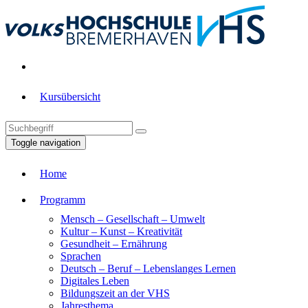
Kursübersicht
Toggle navigation
Home
Programm
Mensch – Gesellschaft – Umwelt
Kultur – Kunst – Kreativität
Gesundheit – Ernährung
Sprachen
Deutsch – Beruf – Lebenslanges Lernen
Digitales Leben
Bildungszeit an der VHS
Jahresthema