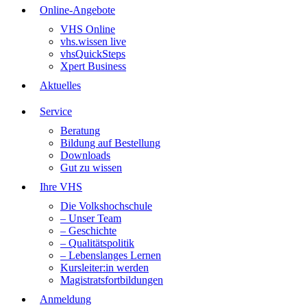
Online-Angebote
VHS Online
vhs.wissen live
vhsQuickSteps
Xpert Business
Aktuelles
Service
Beratung
Bildung auf Bestellung
Downloads
Gut zu wissen
Ihre VHS
Die Volkshochschule
– Unser Team
– Geschichte
– Qualitätspolitik
– Lebenslanges Lernen
Kursleiter:in werden
Magistratsfortbildungen
Anmeldung