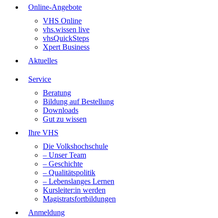
Online-Angebote
VHS Online
vhs.wissen live
vhsQuickSteps
Xpert Business
Aktuelles
Service
Beratung
Bildung auf Bestellung
Downloads
Gut zu wissen
Ihre VHS
Die Volkshochschule
– Unser Team
– Geschichte
– Qualitätspolitik
– Lebenslanges Lernen
Kursleiter:in werden
Magistratsfortbildungen
Anmeldung