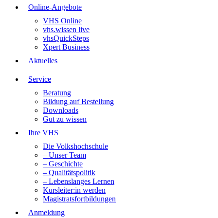
Online-Angebote
VHS Online
vhs.wissen live
vhsQuickSteps
Xpert Business
Aktuelles
Service
Beratung
Bildung auf Bestellung
Downloads
Gut zu wissen
Ihre VHS
Die Volkshochschule
– Unser Team
– Geschichte
– Qualitätspolitik
– Lebenslanges Lernen
Kursleiter:in werden
Magistratsfortbildungen
Anmeldung