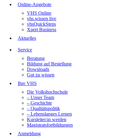
Online-Angebote
VHS Online
vhs.wissen live
vhsQuickSteps
Xpert Business
Aktuelles
Service
Beratung
Bildung auf Bestellung
Downloads
Gut zu wissen
Ihre VHS
Die Volkshochschule
– Unser Team
– Geschichte
– Qualitätspolitik
– Lebenslanges Lernen
Kursleiter:in werden
Magistratsfortbildungen
Anmeldung