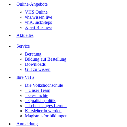
Online-Angebote
VHS Online
vhs.wissen live
vhsQuickSteps
Xpert Business
Aktuelles
Service
Beratung
Bildung auf Bestellung
Downloads
Gut zu wissen
Ihre VHS
Die Volkshochschule
– Unser Team
– Geschichte
– Qualitätspolitik
– Lebenslanges Lernen
Kursleiter:in werden
Magistratsfortbildungen
Anmeldung