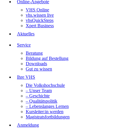
Online-Angebote
VHS Online
vhs.wissen live
vhsQuickSteps
Xpert Business
Aktuelles
Service
Beratung
Bildung auf Bestellung
Downloads
Gut zu wissen
Ihre VHS
Die Volkshochschule
– Unser Team
– Geschichte
– Qualitätspolitik
– Lebenslanges Lernen
Kursleiter:in werden
Magistratsfortbildungen
Anmeldung