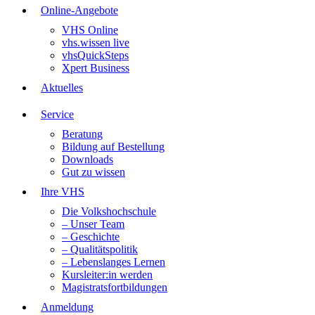
Online-Angebote
VHS Online
vhs.wissen live
vhsQuickSteps
Xpert Business
Aktuelles
Service
Beratung
Bildung auf Bestellung
Downloads
Gut zu wissen
Ihre VHS
Die Volkshochschule
– Unser Team
– Geschichte
– Qualitätspolitik
– Lebenslanges Lernen
Kursleiter:in werden
Magistratsfortbildungen
Anmeldung