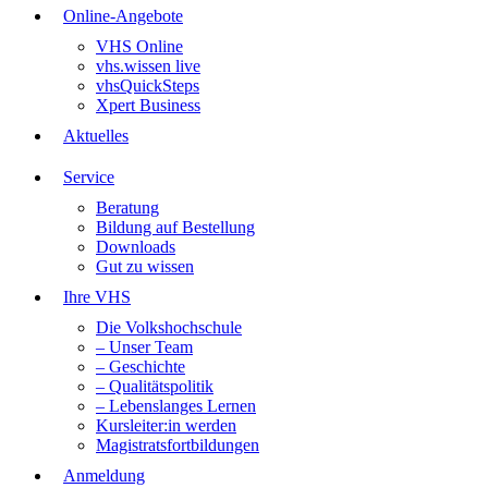
Online-Angebote
VHS Online
vhs.wissen live
vhsQuickSteps
Xpert Business
Aktuelles
Service
Beratung
Bildung auf Bestellung
Downloads
Gut zu wissen
Ihre VHS
Die Volkshochschule
– Unser Team
– Geschichte
– Qualitätspolitik
– Lebenslanges Lernen
Kursleiter:in werden
Magistratsfortbildungen
Anmeldung