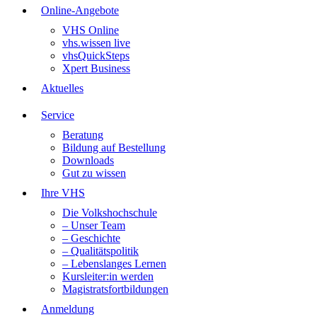
Online-Angebote
VHS Online
vhs.wissen live
vhsQuickSteps
Xpert Business
Aktuelles
Service
Beratung
Bildung auf Bestellung
Downloads
Gut zu wissen
Ihre VHS
Die Volkshochschule
– Unser Team
– Geschichte
– Qualitätspolitik
– Lebenslanges Lernen
Kursleiter:in werden
Magistratsfortbildungen
Anmeldung