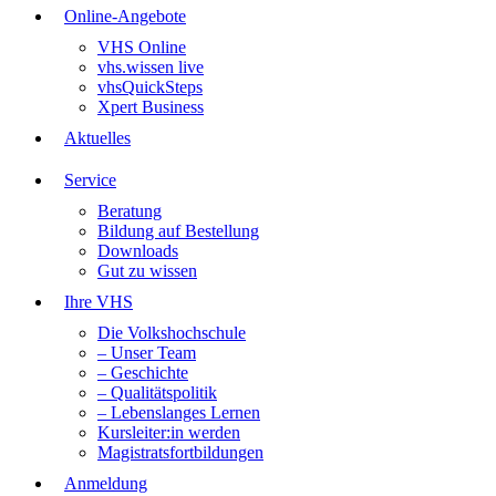
Online-Angebote
VHS Online
vhs.wissen live
vhsQuickSteps
Xpert Business
Aktuelles
Service
Beratung
Bildung auf Bestellung
Downloads
Gut zu wissen
Ihre VHS
Die Volkshochschule
– Unser Team
– Geschichte
– Qualitätspolitik
– Lebenslanges Lernen
Kursleiter:in werden
Magistratsfortbildungen
Anmeldung