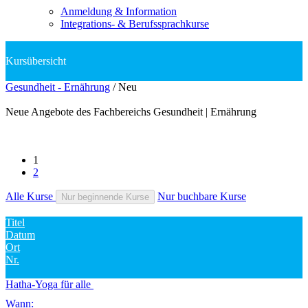
Anmeldung & Information
Integrations- & Berufssprachkurse
Gesundheit - Ernährung
/
Neu
Neue Angebote des Fachbereichs Gesundheit | Ernährung
1
2
Alle Kurse
Nur buchbare Kurse
Nur beginnende Kurse
Titel
Datum
Ort
Nr.
Hatha-Yoga für alle
Wann: