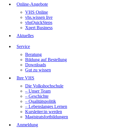
Online-Angebote
VHS Online
vhs.wissen live
vhsQuickSteps
Xpert Business
Aktuelles
Service
Beratung
Bildung auf Bestellung
Downloads
Gut zu wissen
Ihre VHS
Die Volkshochschule
– Unser Team
– Geschichte
– Qualitätspolitik
– Lebenslanges Lernen
Kursleiter:in werden
Magistratsfortbildungen
Anmeldung