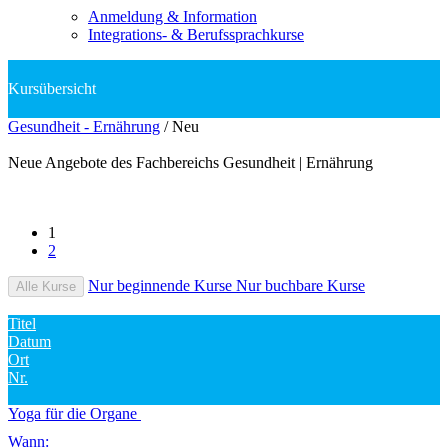
Anmeldung & Information
Integrations- & Berufssprachkurse
Gesundheit - Ernährung
/
Neu
Neue Angebote des Fachbereichs Gesundheit | Ernährung
1
2
Nur beginnende Kurse
Nur buchbare Kurse
Alle Kurse
Titel
Datum
Ort
Nr.
Yoga für die Organe
Wann: