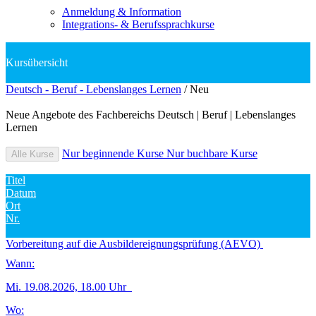
Anmeldung & Information
Integrations- & Berufssprachkurse
Deutsch - Beruf - Lebenslanges Lernen
/
Neu
Neue Angebote des Fachbereichs Deutsch | Beruf | Lebenslanges
Lernen
Nur beginnende Kurse
Nur buchbare Kurse
Alle Kurse
Titel
Datum
Ort
Nr.
Vorbereitung auf die Ausbildereignungsprüfung (AEVO)
Wann:
Mi.
19.08.2026, 18.00 Uhr
Wo: