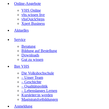
Online-Angebote
VHS Online
vhs.wissen live
vhsQuickSteps
Xpert Business
Aktuelles
Service
Beratung
Bildung auf Bestellung
Downloads
Gut zu wissen
Ihre VHS
Die Volkshochschule
– Unser Team
– Geschichte
– Qualitätspolitik
– Lebenslanges Lernen
Kursleiter:in werden
Magistratsfortbildungen
Anmeldung