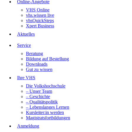
Online-Angebote
VHS Online
vhs.wissen live
vhsQuickSteps
Xpert Business
Aktuelles
Service
Beratung
Bildung auf Bestellung
Downloads
Gut zu wissen
Ihre VHS
Die Volkshochschule
– Unser Team
– Geschichte
– Qualitätspolitik
– Lebenslanges Lernen
Kursleiter:in werden
Magistratsfortbildungen
Anmeldung