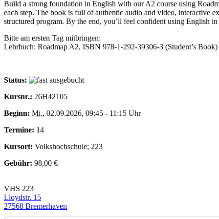
Build a strong foundation in English with our A2 course using Roadma
each step. The book is full of authentic audio and video, interactive e
structured program. By the end, you’ll feel confident using English in
Bitte am ersten Tag mitbringen:
Lehrbuch: Roadmap A2, ISBN 978-1-292-39306-3 (Student’s Book
Status:
Kursnr.:
26H42105
Beginn:
Mi.
, 02.09.2026, 09:45 - 11:15 Uhr
Termine:
14
Kursort:
Volkshochschule; 223
Gebühr:
98,00 €
VHS 223
Lloydstr. 15
27568 Bremerhaven