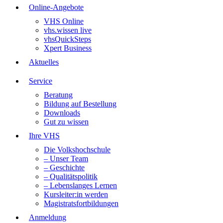
Online-Angebote
VHS Online
vhs.wissen live
vhsQuickSteps
Xpert Business
Aktuelles
Service
Beratung
Bildung auf Bestellung
Downloads
Gut zu wissen
Ihre VHS
Die Volkshochschule
– Unser Team
– Geschichte
– Qualitätspolitik
– Lebenslanges Lernen
Kursleiter:in werden
Magistratsfortbildungen
Anmeldung