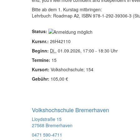
end, you’ll feel more confident and independent in ev
Bitte ab dem 1. Kurstag mitbringen:
Lehrbuch: Roadmap A2, ISBN 978-1-292-39306-3 (Stu
Status:
Kursnr.:
26H42110
Beginn:
Di.
, 01.09.2026, 17:00 - 18:30 Uhr
Termine:
15
Kursort:
Volkshochschule; 154
Gebühr:
105,00 €
Volkshochschule Bremerhaven
Lloydstraße 15
27568 Bremerhaven
0471 590-4711