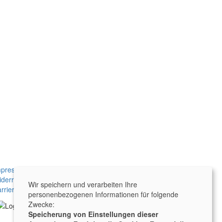
mpressum
|
Datenschutz
|
AGB
derruf
|
Kontakt
|
Jobs
Wir speichern und verarbeiten Ihre
rrierefreiheit
|
Sitemap
|
Cookies
personenbezogenen Informationen für folgende
Zwecke:
Speicherung von Einstellungen dieser