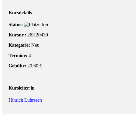
Kursdetails
Status:
Kursnr.:
26H20430
Kategorie:
Neu
Termine:
4
Gebühr:
29,60 €
Kursleiter:in
Hinrich Lührssen