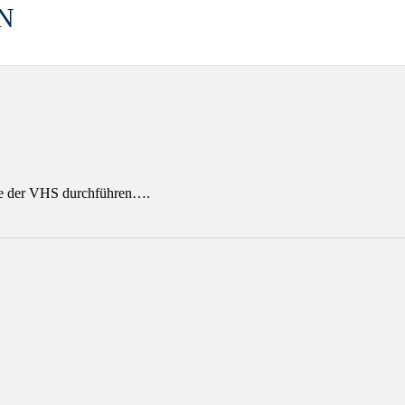
N
ite der VHS durchführen….