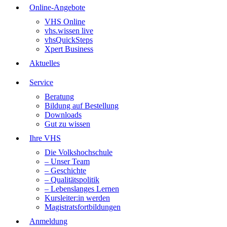
Online-Angebote
VHS Online
vhs.wissen live
vhsQuickSteps
Xpert Business
Aktuelles
Service
Beratung
Bildung auf Bestellung
Downloads
Gut zu wissen
Ihre VHS
Die Volkshochschule
– Unser Team
– Geschichte
– Qualitätspolitik
– Lebenslanges Lernen
Kursleiter:in werden
Magistratsfortbildungen
Anmeldung