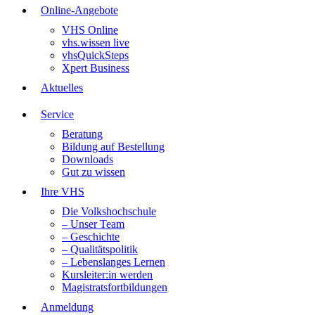
Online-Angebote
VHS Online
vhs.wissen live
vhsQuickSteps
Xpert Business
Aktuelles
Service
Beratung
Bildung auf Bestellung
Downloads
Gut zu wissen
Ihre VHS
Die Volkshochschule
– Unser Team
– Geschichte
– Qualitätspolitik
– Lebenslanges Lernen
Kursleiter:in werden
Magistratsfortbildungen
Anmeldung