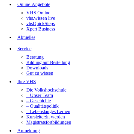
Online-Angebote
VHS Online
vhs.wissen live
vhsQuickSteps
Xpert Business
Aktuelles
Service
Beratung
Bildung auf Bestellung
Downloads
Gut zu wissen
Ihre VHS
Die Volkshochschule
– Unser Team
– Geschichte
– Qualitätspolitik
– Lebenslanges Lernen
Kursleiter:in werden
Magistratsfortbildungen
Anmeldung