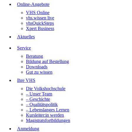
Online-Angebote
VHS Online
vhs.wissen live
vhsQuickSteps
Xpert Business
Aktuelles
Service
Beratung
Bildung auf Bestellung
Downloads
Gut zu wissen
Ihre VHS
Die Volkshochschule
– Unser Team
– Geschichte
– Qualitätspolitik
– Lebenslanges Lernen
Kursleiter:in werden
Magistratsfortbildungen
Anmeldung