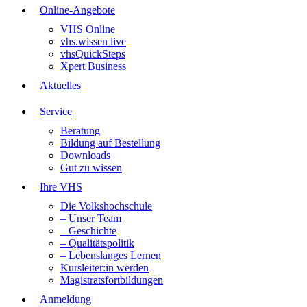
Online-Angebote
VHS Online
vhs.wissen live
vhsQuickSteps
Xpert Business
Aktuelles
Service
Beratung
Bildung auf Bestellung
Downloads
Gut zu wissen
Ihre VHS
Die Volkshochschule
– Unser Team
– Geschichte
– Qualitätspolitik
– Lebenslanges Lernen
Kursleiter:in werden
Magistratsfortbildungen
Anmeldung