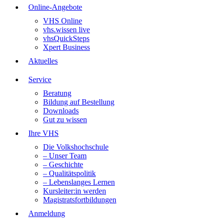
Online-Angebote
VHS Online
vhs.wissen live
vhsQuickSteps
Xpert Business
Aktuelles
Service
Beratung
Bildung auf Bestellung
Downloads
Gut zu wissen
Ihre VHS
Die Volkshochschule
– Unser Team
– Geschichte
– Qualitätspolitik
– Lebenslanges Lernen
Kursleiter:in werden
Magistratsfortbildungen
Anmeldung