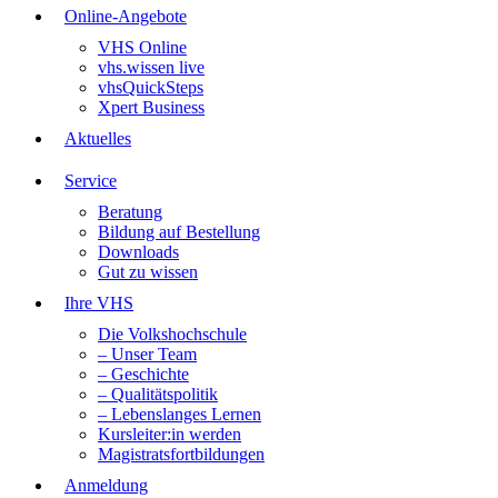
Online-Angebote
VHS Online
vhs.wissen live
vhsQuickSteps
Xpert Business
Aktuelles
Service
Beratung
Bildung auf Bestellung
Downloads
Gut zu wissen
Ihre VHS
Die Volkshochschule
– Unser Team
– Geschichte
– Qualitätspolitik
– Lebenslanges Lernen
Kursleiter:in werden
Magistratsfortbildungen
Anmeldung