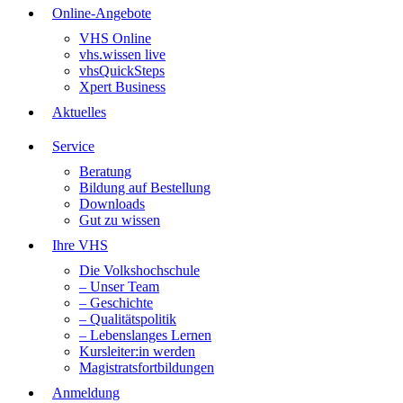
Online-Angebote
VHS Online
vhs.wissen live
vhsQuickSteps
Xpert Business
Aktuelles
Service
Beratung
Bildung auf Bestellung
Downloads
Gut zu wissen
Ihre VHS
Die Volkshochschule
– Unser Team
– Geschichte
– Qualitätspolitik
– Lebenslanges Lernen
Kursleiter:in werden
Magistratsfortbildungen
Anmeldung