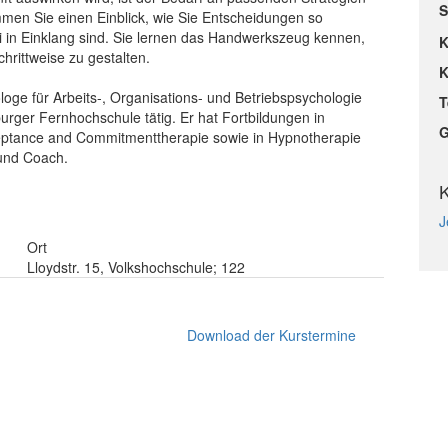
S
en Sie einen Einblick, wie Sie Entscheidungen so
i in Einklang sind. Sie lernen das Handwerkszeug kennen,
K
rittweise zu gestalten.
K
ge für Arbeits-, Organisations- und Betriebspsychologie
T
ger Fernhochschule tätig. Er hat Fortbildungen in
G
cceptance and Commitmenttherapie sowie in Hypnotherapie
 und Coach.
K
J
Ort
Lloydstr. 15, Volkshochschule; 122
Download der Kurstermine