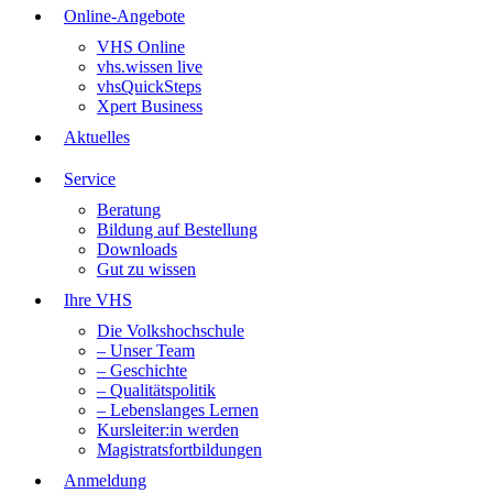
Online-Angebote
VHS Online
vhs.wissen live
vhsQuickSteps
Xpert Business
Aktuelles
Service
Beratung
Bildung auf Bestellung
Downloads
Gut zu wissen
Ihre VHS
Die Volkshochschule
– Unser Team
– Geschichte
– Qualitätspolitik
– Lebenslanges Lernen
Kursleiter:in werden
Magistratsfortbildungen
Anmeldung