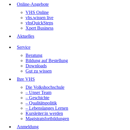
Online-Angebote
VHS Online
vhs.wissen live
vhsQuickSteps
Xpert Business
Aktuelles
Service
Beratung
Bildung auf Bestellung
Downloads
Gut zu wissen
Ihre VHS
Die Volkshochschule
– Unser Team
– Geschichte
– Qualitätspolitik
– Lebenslanges Lernen
Kursleiter:in werden
Magistratsfortbildungen
Anmeldung