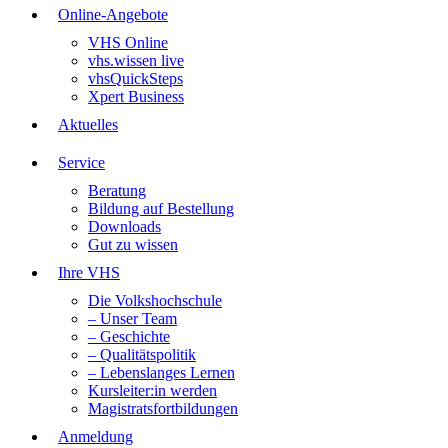
Online-Angebote
VHS Online
vhs.wissen live
vhsQuickSteps
Xpert Business
Aktuelles
Service
Beratung
Bildung auf Bestellung
Downloads
Gut zu wissen
Ihre VHS
Die Volkshochschule
– Unser Team
– Geschichte
– Qualitätspolitik
– Lebenslanges Lernen
Kursleiter:in werden
Magistratsfortbildungen
Anmeldung