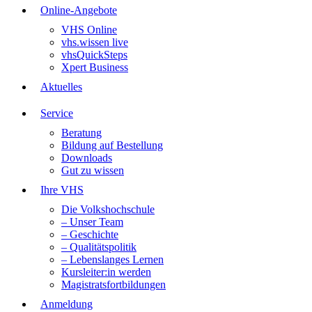
Online-Angebote
VHS Online
vhs.wissen live
vhsQuickSteps
Xpert Business
Aktuelles
Service
Beratung
Bildung auf Bestellung
Downloads
Gut zu wissen
Ihre VHS
Die Volkshochschule
– Unser Team
– Geschichte
– Qualitätspolitik
– Lebenslanges Lernen
Kursleiter:in werden
Magistratsfortbildungen
Anmeldung