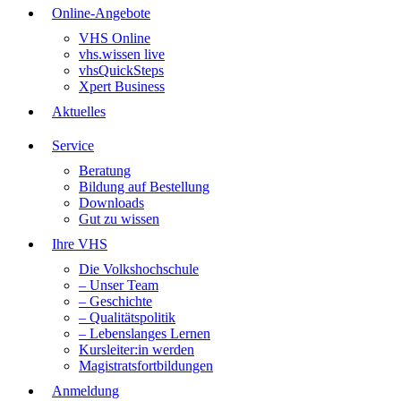
Online-Angebote
VHS Online
vhs.wissen live
vhsQuickSteps
Xpert Business
Aktuelles
Service
Beratung
Bildung auf Bestellung
Downloads
Gut zu wissen
Ihre VHS
Die Volkshochschule
– Unser Team
– Geschichte
– Qualitätspolitik
– Lebenslanges Lernen
Kursleiter:in werden
Magistratsfortbildungen
Anmeldung